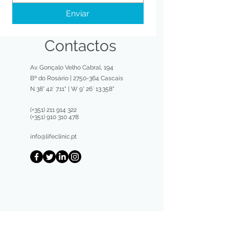
Enviar
Contactos
Av. Gonçalo Velho Cabral, 194
Bº do Rosário | 2750-364 Cascais
N 38° 42´ 7.11" | W 9° 26´ 13.358"
(+351)
211 914 322
(+351)
910 310 478
info@lifeclinic.pt