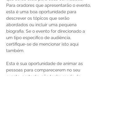
Para oradores que apresentarão o evento, 
esta é uma boa oportunidade para 
descrever os tópicos que serão 
abordados ou incluir uma pequena 
biografia. Se o evento for direcionado a 
um tipo específico de audiência, 
certifique-se de mencionar isto aqui 
também.

Esta é sua oportunidade de animar as 
pessoas para comparecerem no seu 
evento, portanto, não tenha medo de 
mostrar personalidade e entusiasmo! 
Incentive seus visitantes a se registrarem, 
preencherem o RSVP, ou comprarem um 
ingresso hoje mesmo para reservarem a 