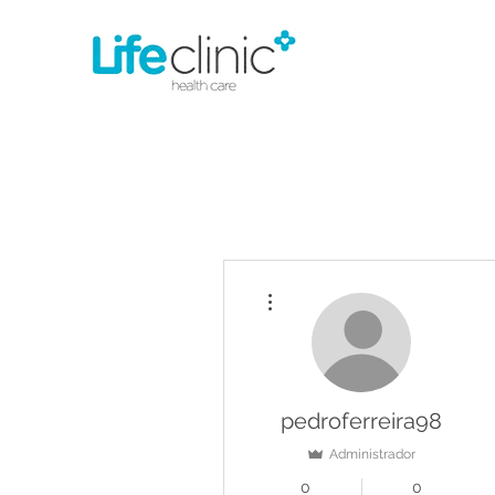
Mais ações
pedroferreira98
Administrador
0
0